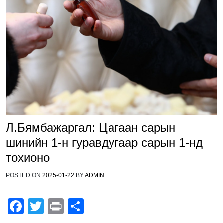
Л.Бямбажаргал: Цагаан сарын
шинийн 1-н гуравдугаар сарын 1-нд
тохионо
POSTED ON
2025-01-22
BY
ADMIN
F
T
Pr
S
a
wi
in
h