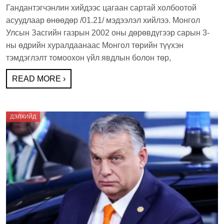
Гандантэгчэнлин хийдээс цагаан сартай холбоотой
c
tt
t
ar
асуудлаар өнөөдөр /01.21/ мэдээлэл хийлээ. Монгол
e
er
e
Улсын Засгийн газрын 2002 оны дөрөвдүгээр сарын 3-
b
ны өдрийн хуралдаанаас Монгол төрийн түүхэн
тэмдэглэлт томоохон үйл явдлын болон төр,
o
o
READ MORE ›
k
ДЭЛХИЙД