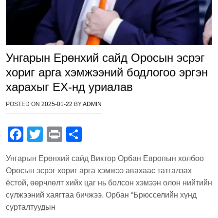
Унгарын Ерөнхий сайд Оросын эсрэг
хориг арга хэмжээний бодлогоо эргэн
харахыг ЕХ-нд уриалав
POSTED ON
2025-01-22
BY
ADMIN
F
T
Pr
S
a
wi
in
h
Унгарын Ерөнхий сайд Виктор Орбан Европын холбоо
c
tt
t
ar
Оросын эсрэг хориг арга хэмжээ авахаас татгалзах
e
er
e
ёстой, өөрчлөлт хийх цаг нь болсон хэмээн олон нийтийн
b
сүлжээний хаягтаа бичжээ. Орбан “Брюсселийн хүнд
сурталтуудын
o