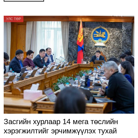
o
k
УЛС ТӨР
Засгийн хурлаар 14 мега төслийн
хэрэгжилтийг эрчимжүүлэх тухай