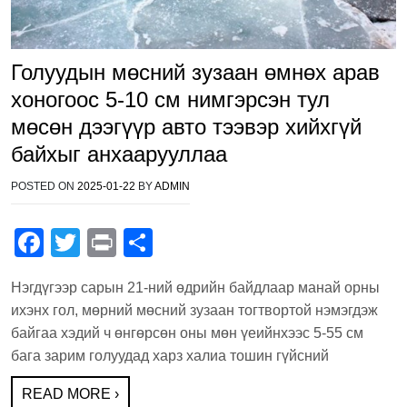
Голуудын мөсний зузаан өмнөх арав
хоногоос 5-10 см нимгэрсэн тул
мөсөн дээгүүр авто тээвэр хийхгүй
байхыг анхаарууллаа
POSTED ON
2025-01-22
BY
ADMIN
F
T
Pr
S
a
wi
in
h
Нэгдүгээр сарын 21-ний өдрийн байдлаар манай орны
c
tt
t
ar
ихэнх гол, мөрний мөсний зузаан тогтвортой нэмэгдэж
e
er
e
байгаа хэдий ч өнгөрсөн оны мөн үеийнхээс 5-55 см
b
бага зарим голуудад харз халиа тошин гүйсний
o
READ MORE ›