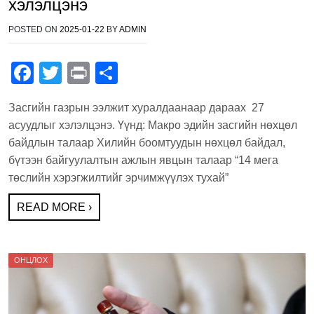
хэлэлцэнэ
POSTED ON
2025-01-22
BY
ADMIN
F
T
Pr
S
a
wi
in
h
Засгийн газрын ээлжит хуралдаанаар дараах 27
c
tt
t
ar
асуудлыг хэлэлцэнэ. Үүнд: Макро эдийн засгийн нөхцөл
e
er
e
байдлын талаар Хилийн боомтуудын нөхцөл байдал,
b
бүтээн байгуулалтын ажлын явцын талаар “14 мега
төслийн хэрэгжилтийг эрчимжүүлэх тухай”
o
o
READ MORE ›
k
ОНЦЛОХ