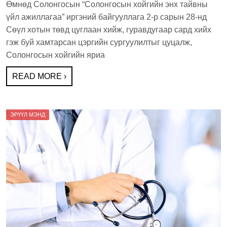
Өмнөд Солонгосын “Солонгосын хойгийн энх тайвны
c
tt
t
ar
үйл ажиллагаа” иргэний байгууллага 2-р сарын 28-нд
e
er
e
Сөүл хотын төвд цуглаан хийж, гуравдугаар сард хийх
b
гэж буй хамтарсан цэргийн сургуулилтыг цуцалж,
Солонгосын хойгийн яриа
o
o
READ MORE ›
k
ЭРҮҮЛ МЭНД