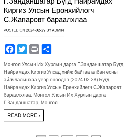
Г.Занданшатар Бүгд Найрамдах
Киргиз Улсын Ерөнхийлөгч
С.Жапаровт бараалхлаа
POSTED ON
2024-02-29
BY
ADMIN
F
T
Pr
S
a
wi
in
h
Монгол Улсын Их Хурлын дарга Г.Занданшатар Бүгд
c
tt
t
ar
Найрамдах Киргиз Улсад хийж байгаа албан ёсны
e
er
e
айлчлалынхаа үеэр өнөөдөр (2024.02.28) Бүгд
b
Найрамдах Киргиз Улсын Ерөнхийлөгч С.Жапаровт
бараалхлаа. Монгол Улсын Их Хурлын дарга
o
Г.Занданшатар, Монгол
o
k
READ MORE ›