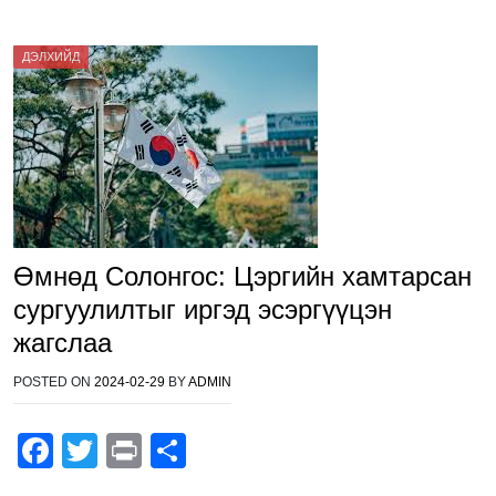
ДЭЛХИЙД
Өмнөд Солонгос: Цэргийн хамтарсан
сургуулилтыг иргэд эсэргүүцэн
жагслаа
POSTED ON
2024-02-29
BY
ADMIN
F
T
Pr
S
a
wi
in
h