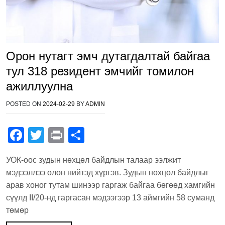
Орон нутагт эмч дутагдалтай байгаа
тул 318 резидент эмчийг томилон
ажиллуулна
POSTED ON
2024-02-29
BY
ADMIN
F
T
Pr
S
a
wi
in
h
УОК-оос зудын нөхцөл байдлын талаар ээлжит
c
tt
t
ar
мэдээллээ олон нийтэд хүргэв. Зудын нөхцөл байдлыг
e
er
e
арав хоног тутам шинээр гаргаж байгаа бөгөөд хамгийн
b
сүүлд II/20-нд гаргасан мэдээгээр 13 аймгийн 58 суманд
төмөр
o