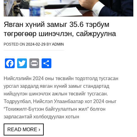
Явган хүний замыг 35.6 тэрбум
төгрөгөөр шинэчлэн, сайжруулна
POSTED ON
2024-02-29
BY
ADMIN
F
T
Pr
S
a
wi
in
h
Нийслэлийн 2024 оны төсвийн тодотголд тусгасан
c
tt
t
ar
урсгал зардалд явган хүний замыг стандартад
e
er
e
нийцүүлэн шинэчлэх ажлын төсвийг тусгасан.
b
Тодруулбал, Нийслэл Улаанбаатар хот 2024 оныг
“Тохижилт-Бүтээн байгуулалтын жил” болгон
o
зарласантай холбогдуулан хотын
o
k
READ MORE ›