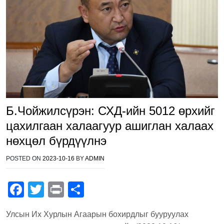
Б.Чойжилсүрэн: СХД-ийн 5012 өрхийг
цахилгаан халаагуур ашиглан халаах
нөхцөл бүрдүүлнэ
POSTED ON
2023-10-16
BY
ADMIN
F
T
Pr
S
a
wi
in
h
Улсын Их Хурлын Агаарын бохирдлыг бууруулах
c
tt
t
ar