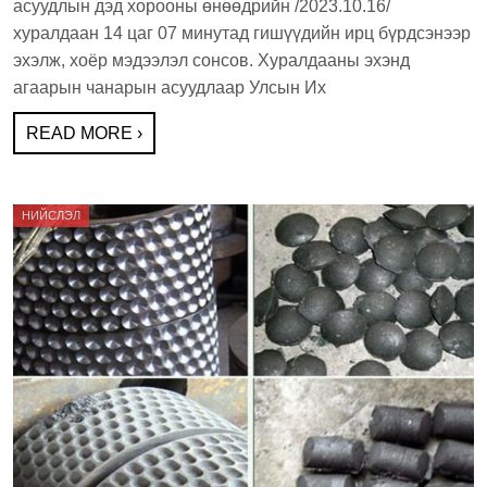
асуудлын дэд хорооны өнөөдрийн /2023.10.16/
e
er
e
хуралдаан 14 цаг 07 минутад гишүүдийн ирц бүрдсэнээр
b
эхэлж, хоёр мэдээлэл сонсов. Хуралдааны эхэнд
агаарын чанарын асуудлаар Улсын Их
o
o
READ MORE ›
k
НИЙСЛЭЛ