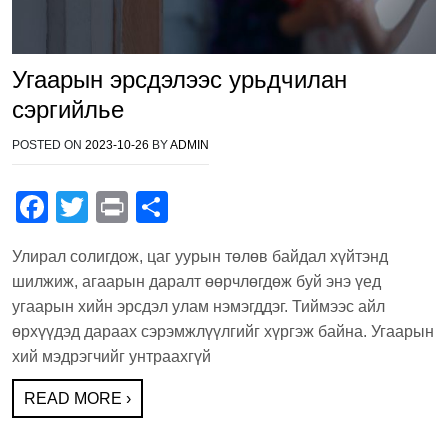
Угаарын эрсдэлээс урьдчилан
сэргийлье
POSTED ON
2023-10-26
BY
ADMIN
F
T
Pr
S
a
wi
in
h
Улирал солигдож, цаг уурын төлөв байдал хүйтэнд
c
tt
t
ar
шилжиж, агаарын даралт өөрчлөгдөж буй энэ үед
e
er
e
угаарын хийн эрсдэл улам нэмэгддэг. Тиймээс айл
b
өрхүүдэд дараах сэрэмжлүүлгийг хүргэж байна. Угаарын
хий мэдрэгчийг унтраахгүй
o
o
READ MORE ›
k