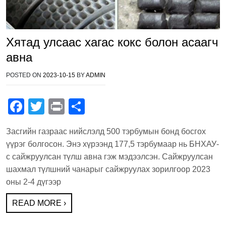
Хятад улсаас хагас кокс болон асаагч
авна
POSTED ON
2023-10-15
BY
ADMIN
F
T
Pr
S
a
wi
in
h
Засгийн газраас нийслэлд 500 тэрбумын бонд босгох
c
tt
t
ar
үүрэг болгосон. Энэ хүрээнд 177,5 тэрбумаар нь БНХАУ-
e
er
e
с сайжруулсан түлш авна гэж мэдээлсэн. Сайжруулсан
b
шахмал түлшний чанарыг сайжруулах зорилгоор 2023
оны 2-4 дүгээр
o
o
READ MORE ›
k