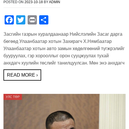
POSTED ON
2023-10-18
BY
ADMIN
F
T
Pr
S
a
wi
in
h
Засгийн газрын хуралдаанаар Нийслэлийн Засаг дарга
c
tt
t
ar
бөгөөд Улаанбаатар хотын Захирагч Х.Нямбаатар
e
er
e
Улаанбаатар хотын авто замын хөдөлгөөний түгжрэлийг
b
бууруулах, гэр хорооллыг орон сууцжуулах тухай
анхдагч хуулийн төслийг танилцуулсан. Мөн энэ анхдагч
o
o
READ MORE ›
k
УЛС ТӨР