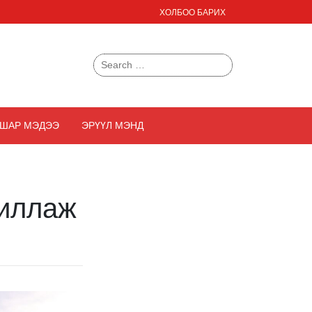
ХОЛБОО БАРИХ
Search
for:
ШАР МЭДЭЭ
ЭРҮҮЛ МЭНД
жиллаж