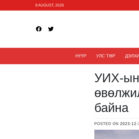
Skip
8 AUGUST, 2026
to
content
face
Twitt
book
er
НҮҮР
УЛС ТӨР
ДЭЛХ
УИХ-ын
өвөлжи
байна
POSTED ON
2023-12-