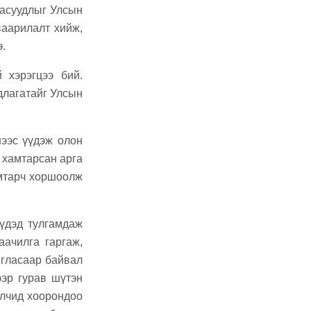
 асуудлыг Улсын
ваарилалт хийж,
.
 хэрэгцээ бий.
длагатайг Улсын
нээс үүдэж олон
 хамтарсан арга
амтарч хоршоолж
үдэд тулгамдаж
аачилга гаргаж,
игласаар байвал
ээр гурав шүтэн
алчид хоорондоо