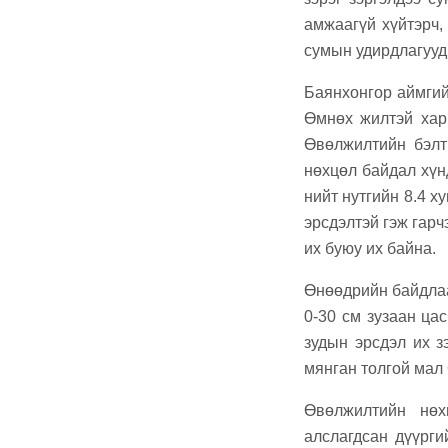
амжаагүй хүйтэрч,
сумын удирдлагууд
Баянхонгор аймгий
Өмнөх жилтэй харь
Өвөлжилтийн бэлтг
нөхцөл байдал хүн
нийт нутгийн 8.4 ху
эрсдэлтэй гэж гарч
их буюу их байна.
Өнөөдрийн байдлаа
0-30 см зузаан цас
зудын эрсдэл их з
мянган толгой мал 
Өвөлжилтийн нөх
алслагдсан дүүрги