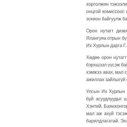
хорголжин тэжээли
онцгой комиссоос 
зохион байгуулж ба
Орон нутагт дизе
Ялангуяа отрын бү
Их Хурлын дарга Г
Хөдөө орон нутагт
бэрхшээл үүсэж бай
хэмжээ авах, мал 
ажиллах зайлшгүй ш
Улсын Их Хурлын 
буй асуудлуудыг ш
Хэнтий, Баянхонго
мал аж ахуй тэсэж
барилдлагатай. Эн