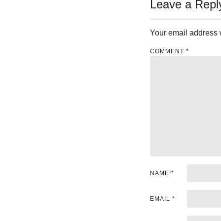
s
Leave a Repl
t
Your email address w
n
COMMENT
*
a
v
i
g
a
t
i
NAME
*
o
EMAIL
*
n