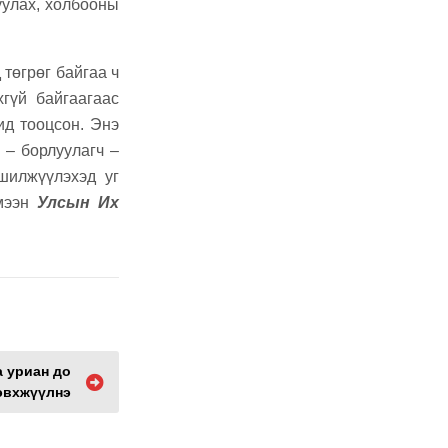
уулах, холбооны
төгрөг байгаа ч
гүй байгаагаас
ид тооцсон. Энэ
 – борлуулагч –
шилжүүлэхэд уг
мээн
Улсын Их
a уриан до
эвхжүүлнэ