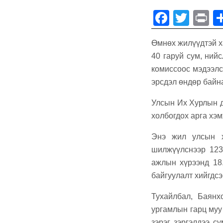
F
T
P
a
wi
in
Өмнөх жилүүдтэй х
c
tt
t
40 гаруй сум, ний
e
er
комиссоос мэдээлсэ
b
эрсдэл өндөр байн
o
Улсын Их Хурлын д
o
холбогдох арга хэ
k
Энэ жил улсын х
шилжүүлснээр 123
ажлын хүрээнд 18
байгуулалт хийгдсэ
Тухайлбал, Баянх
ургамлын гарц муу 
зэрэг зэргэлдээ с