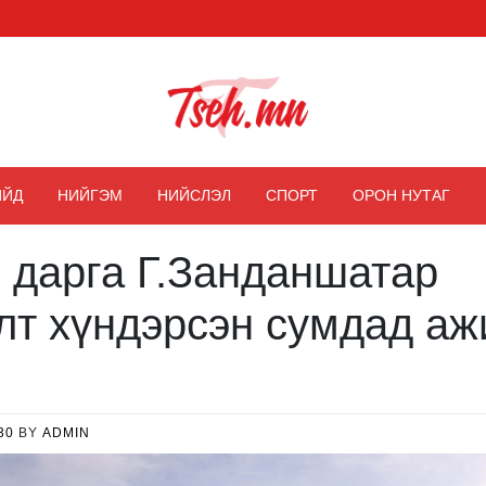
Цэх мэдээ
ИЙД
НИЙГЭМ
НИЙСЛЭЛ
СПОРТ
ОРОН НУТАГ
 дарга Г.Занданшатар
лт хүндэрсэн сумдад а
30
BY
ADMIN