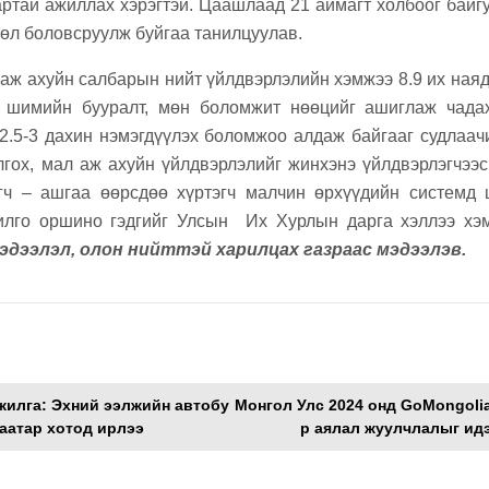
ртай ажиллах хэрэгтэй. Цаашлаад 21 аймагт холбоог байг
сөл боловсруулж буйгаа танилцуулав.
аж ахуйн салбарын нийт үйлдвэрлэлийн хэмжээ 8.9 их наяд 
 шимийн бууралт, мөн боломжит нөөцийг ашиглаж чадах
2.5-3 дахин нэмэгдүүлэх боломжоо алдаж байгааг судлаач
гох, мал аж ахуйн үйлдвэрлэлийг жинхэнэ үйлдвэрлэгчээс
эгч – ашгаа өөрсдөө хүртэгч малчин өрхүүдийн системд 
илго оршино гэдгийг Улсын Их Хурлын дарга хэллээ хэ
эдээлэл, олон нийттэй харилцах газраас мэдээлэв.
жилга: Эхний ээлжийн автобу
Монгол Улс 2024 онд GoMongoli
аатар хотод ирлээ
р аялал жуулчлалыг ид