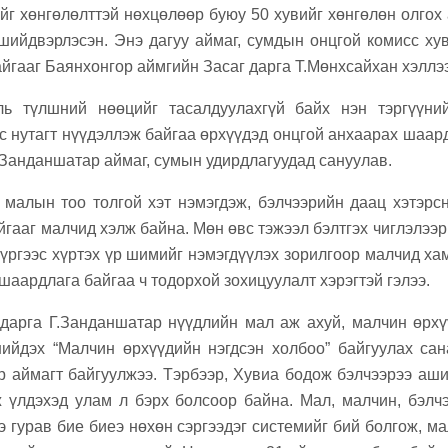
йг хөнгөлөлттэй нөхцөлөөр буюу 50 хувийг хөнгөлөн олгох
шийдвэрлэсэн. Энэ дагуу аймаг, сумдын онцгой комисс ху
йгааг Баянхонгор аймгийн Засаг дарга Т.Мөнхсайхан хэллээ
ль түлшний нөөцийг тасалдуулахгүй байх нэн тэргүүний
с нутагт нүүдэллэж байгаа өрхүүдэд онцгой анхаарах шаар
.Занданшатар аймаг, сумын удирдлагуудад сануулав.
 малын тоо толгой хэт нэмэгдэж, бэлчээрийн даац хэтэрс
гааг малчид хэлж байна. Мөн өвс тэжээл бэлтгэх чиглэлээр
сүргээс хүртэх үр шимийг нэмэгдүүлэх зорилгоор малчид х
аардлага байгаа ч тодорхой зохицуулалт хэрэгтэй гэлээ.
дарга Г.Занданшатар нүүдлийн мал аж ахуй, малчин өрхү
ийдэх “Малчин өрхүүдийн нэгдсэн холбоо” байгуулах сан
р аймагт байгуулжээ. Тэрбээр, Хувиа бодож бэлчээрээ аш
 үлдэхэд улам л бэрх болсоор байна. Мал, малчин, бэлч
э гурав бие биеэ нөхөн сэргээдэг системийг бий болгож, м