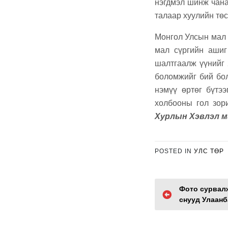
нэгдмэл шинж чана
талаар хуулийн тө
Монгол Улсын мал 
мал сүргийн ашиг
шалтгаалж үүнийг 
боломжийг бий бол
нэмүү өртөг бүтэ
холбооны гол зор
Хурлын Хэвлэл м
POSTED IN
УЛС ТӨР
P
Фото сурвал
снууд Улаанб
o