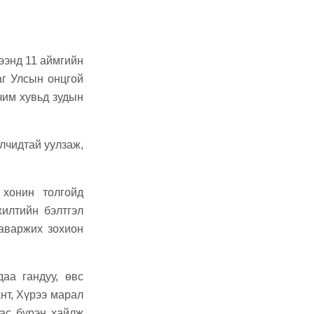
ээнд 11 аймгийн
аг Улсын онцгой
чим хувьд зудын
лчидтай уулзаж,
хонин толгойд
илтийн бэлтгэл
аваржих зохион
аа гандуу, өвс
нт, Хүрээ марал
цас бүрэн хайлж