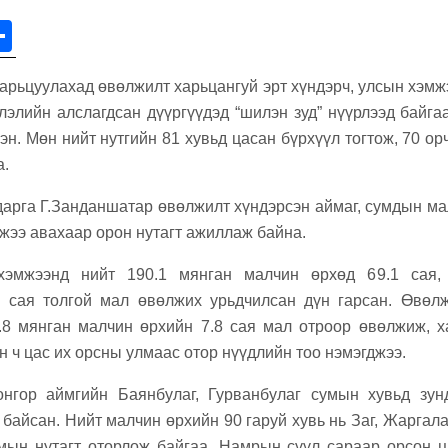
r
S
h
арьцуулахад өвөлжилт харьцангуй эрт хүндэрч, улсын хэмж
ar
слэлийн алслагдсан дүүргүүдэд “шилэн зуд” нүүрлээд байга
e
н. Мөн нийт нутгийн 81 хувьд цасан бүрхүүл тогтож, 70 ор
а.
арга Г.Занданшатар өвөлжилт хүндэрсэн аймаг, сумдын ма
мжээ авахаар орон нутагт ажиллаж байна.
эмжээнд нийт 190.1 мянган малчин өрхөд 69.1 сая, 
 сая толгой мал өвөлжих урьдчилсан дүн гарсан. Өвөлж
.8 мянган малчин өрхийн 7.8 сая мал отроор өвөлжиж, х
н ч цас их орсны улмаас отор нүүдлийн тоо нэмэгджээ.
онгор аймгийн Баянбулаг, Гурванбулаг сумын хувьд зунд
байсан. Нийт малчин өрхийн 90 гаруй хувь нь Заг, Жаргала
умын нутагт оторлож байгаа. Намрын сүүл сараар орсон 