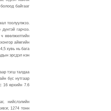
 болоод байгааг
мал тоолуулжээ.
 дүнтэй гарчээ.
н ч өвөлжилтийн
нхонгор аймгийн
 4,5 хувь нь бага
зудын эрсдэл нэн
аар тэгш талдаа
гайн бүс нутгаар
с 16 өрхийн 7.6
г, нийслэлийн
ивэг, 1274 тонн