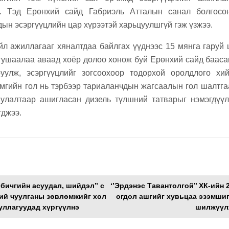
. Тэд Ерөнхий сайд Габриэль Атталын санал болгосо
дын эсэргүүцлийн цар хүрээтэй харьцуулшгүй гэж үзжээ.
йл ажиллагааг хяналтдаа байлгах үүднээс 15 мянга гаруй
тушаалаа аваад хоёр долоо хонож буй Ерөнхий сайд бааса
уулж, эсэргүүцлийг зогсоохоор тодорхой оролдлого хи
амгийн гол нь тэрбээр тариаланчдын жагсаалын гол шалтга
улалтаар ашигласан дизель түлшний татварыг нэмэгдүүл
гджээ.
 бичгийн асуудал, шийдэл” с
‘’Эрдэнэс Тавантолгой’’ ХК-ийн 
ий чуулганы зөвлөмжийг хол
огдол ашгийг хувьцаа эзэмшиг
уллагуудад хүргүүлнэ
шилжүүл