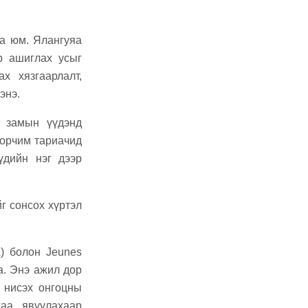
а юм. Ялангуяа
р ашиглах усыг
х хязгаарлалт,
энэ.
 замын үүдэнд
 орчим тариачид
үдийн нэг дээр
йг сонсох хүртэл
) болон Jeunes
а. Энэ ажил дор
 нисэх онгоцны
аа явуулахаар