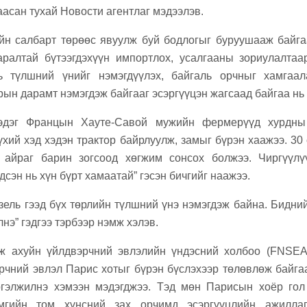
e
аасан тухай Новости агентлаг мэдээлэв.
йн салбарт төрөөс явуулж буй бодлогыг буруушааж байга
аралтай бүтээгдэхүүн импортлох, усалгааны зориулалтаа
ль түлшний үнийг нэмэгдүүлэх, байгаль орчныг хамгаала
ын дарамт нэмэгдэж байгааг эсэргүүцэн жагсаад байгаа нь 
эдэг Францын Хауте-Савой мужийн фермерүүд хурдны
үхий хэд хэдэн трактор байрлуулж, замыг бүрэн хаажээ. 30
айраг барин зогсоод хөгжим сонсох болжээ. Чиргүүлү
дсэн нь хүн бүрт хамаатай” гэсэн бичгийг наажээ.
изель гээд бүх төрлийн түлшний үнэ нэмэгдэж байна. Бидни
нэ” гэдгээ тэрбээр нэмж хэлэв.
 ахуйн үйлдвэрчний эвлэлийн үндэсний холбоо (FNSEA
вэрчний эвлэл Парис хотыг бүрэн бүслэхээр төлөвлөж байга
ргэлжилнэ хэмээн мэдэгджээ. Тэд мөн Парисын хоёр гол
мгийн том хүнсний зах орчимд эсэргүүцлийн ажиллаг