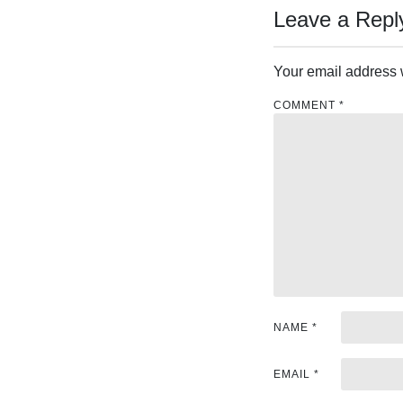
Leave a Repl
t
n
Your email address w
a
COMMENT
*
v
i
g
a
t
i
NAME
*
o
n
EMAIL
*