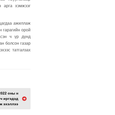
н арга хэмжээг
 цагдаа ажиллаж
н гарагийн орой
йсэн ч үр дүнд
ан болсон газар
эхээс татгалзах
2022 оны н
ч иргэдэд
ж эхэллээ