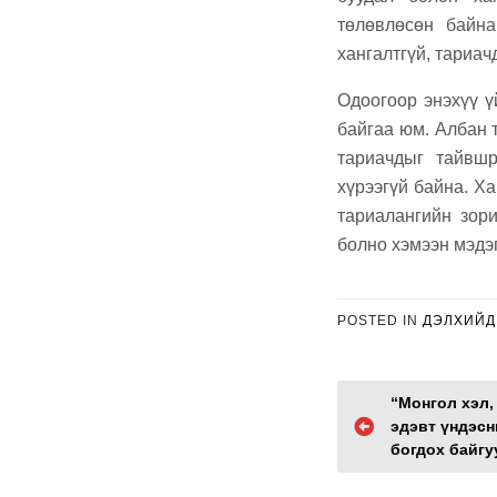
төлөвлөсөн байна
хангалтгүй, тариач
Одоогоор энэхүү ү
байгаа юм. Албан 
тариачдыг тайвшр
хүрээгүй байна. Х
тариалангийн зори
болно хэмээн мэдэ
POSTED IN
ДЭЛХИЙД
P
“Монгол хэл,
эдэвт үндэсн
o
богдох байгу
s