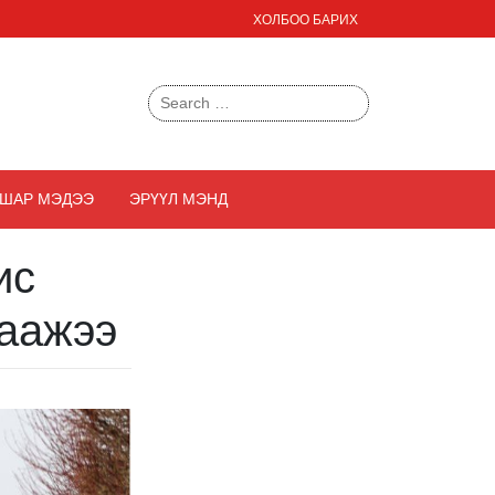
ХОЛБОО БАРИХ
Search
for:
ШАР МЭДЭЭ
ЭРҮҮЛ МЭНД
ис
хаажээ