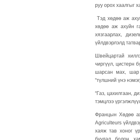
e
er
руу орох хаалгыг х
b
Тэд хөдөө аж аху
o
хөдөө аж ахуйн г
o
хязгаарлах, дизе
k
үйлдвэрлэлд татвар
Швейцартай хилл
чиргүүл, цистерн б
шарсан мах, шар 
“түлшний үнэ нэмэг
“Газ, цахилгаан, д
тэмцлээ үргэлжлүүл
Францын Хөдөө аж
Agriculteurs үйлд
хаяж тав хоног ү
буудал болон ха