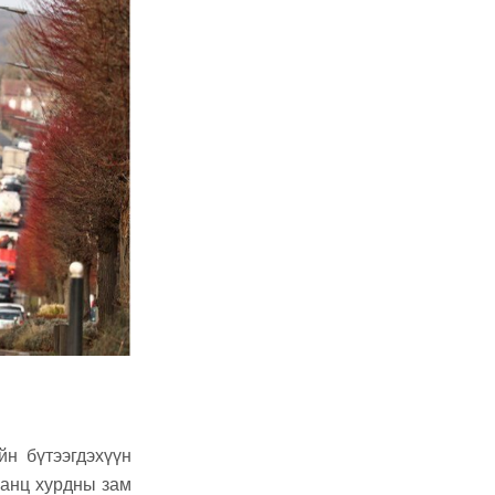
н бүтээгдэхүүн
ганц хурдны зам