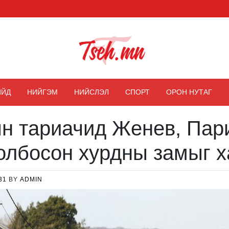
Цэх мэдээ
ИЙД
НИЙГЭМ
НИЙСЛЭЛ
СПОРТ
ОРОН НУТАГ
н тариачид Женев, Пар
олбосон хурдны замыг 
31
BY
ADMIN