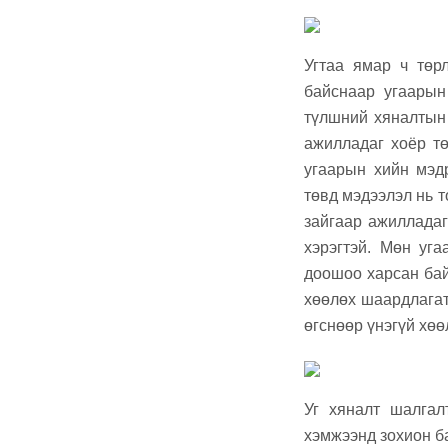
Угтаа ямар ч төрл
байснаар угаарын
түлшний хяналтын 
ажилладаг хоёр тө
угаарын хийн мэдр
төвд мэдээлэл нь 
зайгаар ажилладаг
хэрэгтэй. Мөн уг
доошоо харсан бай
хөөлөх шаардлагат
өгснөөр үнэгүй хө
Уг хяналт шалгал
хэмжээнд зохион ба