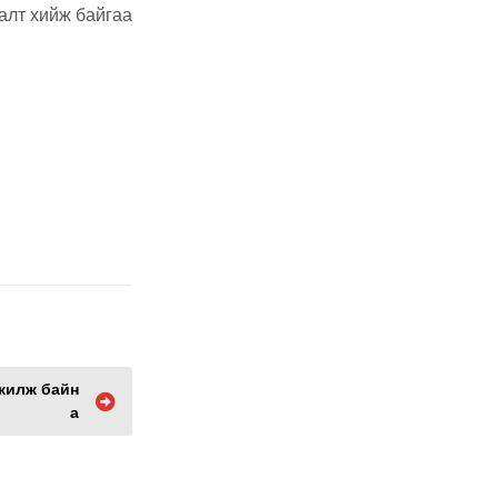
галт хийж байгаа
лжилж байн
а