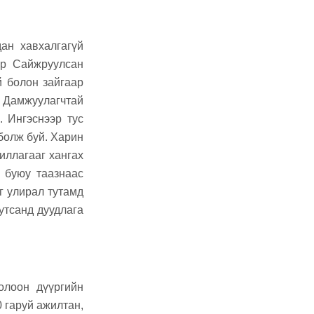
дан хавхалгагүй
эр Сайжруулсан
й болон зайгаар
. Дамжуулагчтай
. Ингэснээр тус
болж буй. Харин
иллагааг хангах
 буюу таазнаас
г улирал тутамд
утсанд дуудлага
олоон дүүргийн
 гаруй ажилтан,