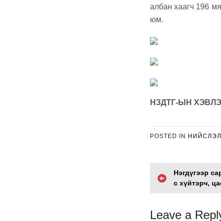
албан хаагч 196 мя
юм.
НЗДТГ-ЫН ХЭВЛЭ
POSTED IN
НИЙСЛЭ
P
Нэгдүгээр са
с хүйтэрч, ц
o
s
Leave a Repl