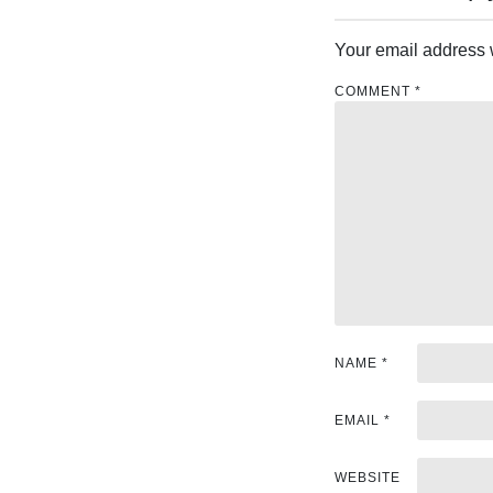
t
Your email address w
n
COMMENT
*
a
v
i
g
a
t
i
NAME
*
o
EMAIL
*
n
WEBSITE