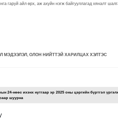
нга гаруй айл өрх, аж ахуйн нэгж байгууллагад хяналт шал
Л МЭДЭЭЛЭЛ, ОЛОН НИЙТТЭЙ ХАРИЛЦАХ ХЭЛТЭС
Л
рын 24-нөөс ихэнх нутгаар эр
2025 оны цэргийн бүртгэл үргэ
асаар шуурна
y