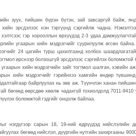
ийн зуух, пийшин бүрэн бүтэн, зай завсаргүй байж, ян
 хийн эрсдэлээс нэн тэргүүнд сэргийлж чадна. Нэмэлтэ
хэлтсээс гэр хорооллын өрхүүдэд 2-3 удаа дамжуулагчта
рлийн угаарын хийн мэдрэгчийг суурилуулж өгсөн байна
эгчийг 24 цагийн турш цахилгаанд холбох шаардлагатай
тогтмол ирснээр болзошгүй эрсдэлээс сэргийлэх боломжтой 
 угаарын хийн мэдрэгчийн зайг тогтмол шалган, хэвийн аж
аарын хийн мэдрэгчийг гэрийнхээ хамгийн өндөр түвшинд
далтайгаар байрлуулах нь зөв аж. Түүнчлэн ханан пийшин
ай бөгөөд өөрсдөө хөөлж чадахгүй тохиолдолд 7011-9410 
өлүүлэх боломжтой гэдгийг онцолж байлаа.
тыг нэгдүгээр сарын 18, 19-ний өдрүүдэд нийслэлийн д
йгуулах бөгөөд нийслэл, дүүргийн нутгийн захиргааны 9000