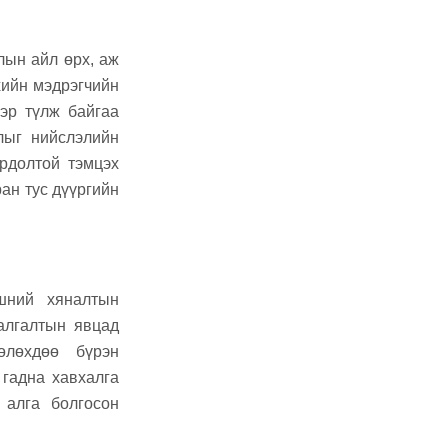
лын айл өрх, аж
хийн мэдрэгчийн
вэр түлж байгаа
жлыг нийслэлийн
рдолтой тэмцэх
ан тус дүүргийн
шний хяналтын
алгалтын явцад
өлөхдөө бүрэн
 гадна хавхалга
 алга болгосон