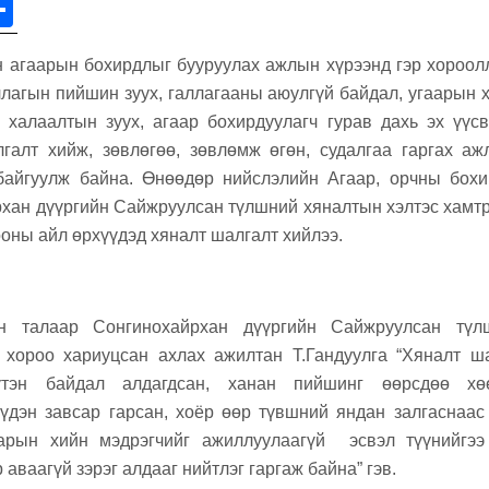
r
S
h
 агаарын бохирдлыг бууруулах ажлын хүрээнд гэр хороол
ar
ллагын пийшин зуух, галлагааны аюулгүй байдал, угаарын 
e
 халаалтын зуух, агаар бохирдуулагч гурав дахь эх үүс
галт хийж, зөвлөгөө, зөвлөмж өгөн, судалгаа гаргах а
байгуулж байна. Өнөөдөр нийслэлийн Агаар, орчны бохи
рхан дүүргийн Сайжруулсан түлшний хяналтын хэлтэс хамтр
рооны айл өрхүүдэд хяналт шалгалт хийлээ.
н талаар Сонгинохайрхан дүүргийн Сайжруулсан түл
р хороо хариуцсан ахлах ажилтан Т.Гандуулга “Хяналт ш
үтэн байдал алдагдсан, ханан пийшинг өөрсдөө хө
үдэн завсар гарсан, хоёр өөр түвшний яндан залгаснаас
аарын хийн мэдрэгчийг ажиллуулаагүй эсвэл түүнийгээ
аваагүй зэрэг алдааг нийтлэг гаргаж байна” гэв.