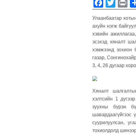
F
T
P
a
wi
in
Улаанбаатар хотын
c
tt
t
ахуйн нэгж байгуу
e
er
хэвийн ажиллагаа,
b
эсэхэд хяналт шал
o
хэмжээнд зохион 
газар, Сонгинохай
o
3, 4, 26 дугаар хо
k
Хяналт шалгалты
хэлтсийн 1 дүгээ
зуухны бүрэн б
шавардаагүйгээс ү
суурилуулсан, уг
тохиолдолд шинээр 