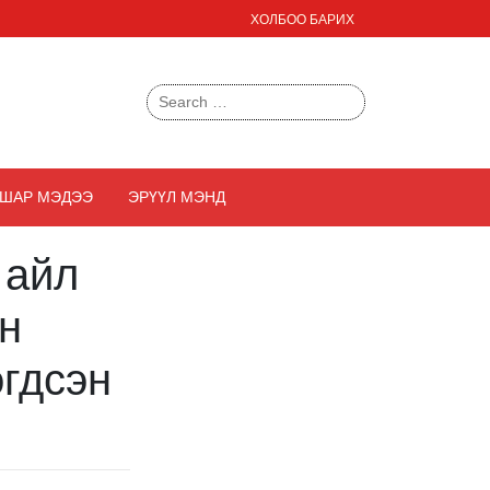
ХОЛБОО БАРИХ
Search
for:
ШАР МЭДЭЭ
ЭРҮҮЛ МЭНД
 айл
ын
гдсэн