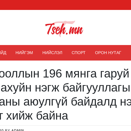
Цэх мэдээ
ИЙД
НИЙГЭМ
НИЙСЛЭЛ
СПОРТ
ОРОН НУТАГ
ооллын 196 мянга гаруй
 ахуйн нэгж байгууллаг
аны аюулгүй байдалд нэ
т хийж байна
20
BY
ADMIN