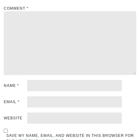
a
COMMENT
*
t
i
o
n
NAME
*
EMAIL
*
WEBSITE
SAVE MY NAME, EMAIL, AND WEBSITE IN THIS BROWSER FOR