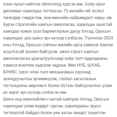
олон чухал нийтлэг ойлголтод хүрсэн юм. Хоёр орон
дипломат харилцаа тогтоосны 75 жилийн ойг ёслол
төгөлдөр тэмдэглэж, өнө мөнхийн найрамдалт хөрш, иж
бүрэн стратегийн хамтын ажиллагаа, харилцан ашигтай
хамтдаа хожих үзэл баримтлалын дагуу Хятад, Оросын
харилцааг цоо шинэ эрч хүчээр сэлбэсэн. Түүнчлэн 2024
оны Хятад, Оросын соёлын жилийн арга хэмжээг баялаг
агуулгатай зохион байгуулж, ажил хэрэгч хамтын
ажиллагаагаа урагшлуулснаар хоёр талт худалдааны
хэмжээ өсөлтөө хадгалж чадлаа. Мөн НҮБ, ШХАБ,
БРИКС зэрэг олон талт механизмын хүрээнд
зохицуулалтаа эрчимжүүлж, глобал засаглалын
тогтолцооны өөрчлөлт болон бүтээн байгуулалтыг улам
их эерэг эрч хүчээр сэлбэсэн юм.
Шинэ онд ерөнхийлөгч тантай хамтран Хятад, Оросын
харилцааг улам өндөрт гаргаж, харилцааны эрүүл
тогтвортой байдал болон уян хатан чанарт түшиглэн