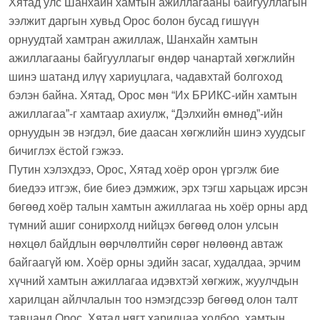
Хятад улс Шанхайн хамтын ажиллагааны байгууллагын
ээлжит даргын хувьд Орос болон бусад гишүүн
орнуудтай хамтран ажиллаж, Шанхайн хамтын
ажиллагааны байгууллагыг өндөр чанартай хөгжлийн
шинэ шатанд илүү хариуцлага, чадавхтай болгоход
бэлэн байна. Хятад, Орос мөн “Их БРИКС-ийн хамтын
ажиллагаа”-г хамтаар ахиулж, “Дэлхийн өмнөд”-ийн
орнуудын эв нэгдэл, бие даасан хөгжлийн шинэ хуудсыг
бичиглэх ёстой гэжээ.
Путин хэлэхдээ, Орос, Хятад хоёр орон үргэлж бие
биедээ итгэж, бие биеэ дэмжиж, эрх тэгш харьцаж ирсэн
бөгөөд хоёр талын хамтын ажиллагаа нь хоёр орны ард
түмний ашиг сонирхолд нийцэх бөгөөд олон улсын
нөхцөл байдлын өөрчлөлтийн сөрөг нөлөөнд автаж
байгаагүй юм. Хоёр орны эдийн засаг, худалдаа, эрчим
хүчний хамтын ажиллагаа идэвхтэй хөгжиж, жуулчдын
харилцан айлчлалын тоо нэмэгдсээр бөгөөд олон талт
тавцанд Орос, Хятад нягт харилцаа холбоо, хамтын