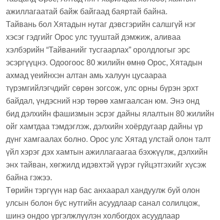
ажиллагаатай байж байгаад баяртай байна.
Тайвань бол Хятадын нутаг дэвсгэрийн салшгүй нэг
хэсэг гэдгийг Орос улс тууштай дэмжиж, аливаа
хэлбэрийн “Тайванийг тусгаарлах” оролдлогыг эрс
эсэргүүцнэ. Одоогоос 80 жилийн өмнө Орос, Хятадын
ахмад үеийнхэн алтан амь халуун цусаараа
түрэмгийлэгчдийг сөрөн зогсож, улс орны бүрэн эрхт
байдал, үндэсний нэр төрөө хамгаалсан юм. Энэ онд
бид дэлхийн фашизмын эсрэг дайны ялалтын 80 жилийн
ойг хамтдаа тэмдэглэж, дэлхийн хоёрдугаар дайны үр
дүнг хамгаалах болно. Орос улс Хятад улстай олон талт
үйл хэрэг дэх хамтын ажиллагаагаа бэхжүүлж, дэлхийн
энх тайван, хөгжилд идэвхтэй үүрэг гүйцэтгэхийг хүсэж
байна гэжээ.
Төрийн тэргүүн нар бас анхаарал хандуулж буй олон
улсын болон бүс нутгийн асуудлаар санал солилцож,
шинэ ондоо үргэлжлүүлэн холбогдох асуудлаар