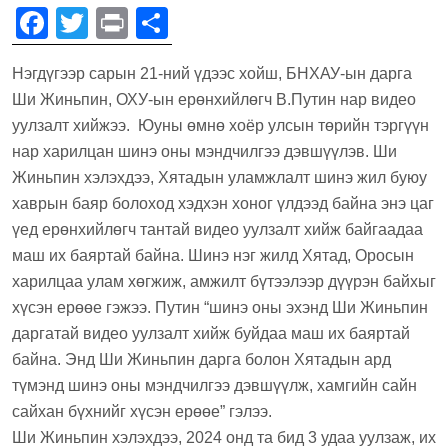
F
T
Pr
S
a
wi
in
h
Нэгдүгээр сарын 21-ний үдээс хойш, БНХАУ-ын дарга
c
tt
t
ar
Ши Жиньпин, ОХУ-ын ерөнхийлөгч В.Путин нар видео
e
er
e
уулзалт хийжээ. Юуны өмнө хоёр улсын төрийн тэргүүн
b
нар харилцан шинэ оны мэндчилгээ дэвшүүлэв. Ши
o
Жиньпин хэлэхдээ, Хятадын уламжлалт шинэ жил буюу
хаврын баяр болоход хэдхэн хоног үлдээд байна энэ цаг
o
үед ерөнхийлөгч тантай видео уулзалт хийж байгаадаа
k
маш их баяртай байна. Шинэ нэг жилд Хятад, Оросын
харилцаа улам хөгжиж, амжилт бүтээлээр дүүрэн байхыг
хүсэн ерөөе гэжээ. Путин “шинэ оны эхэнд Ши Жиньпин
даргатай видео уулзалт хийж буйдаа маш их баяртай
байна. Энд Ши Жиньпин дарга болон Хятадын ард
түмэнд шинэ оны мэндчилгээ дэвшүүлж, хамгийн сайн
сайхан бүхнийг хүсэн ерөөе” гэлээ.
Ши Жиньпин хэлэхдээ, 2024 онд та бид 3 удаа уулзаж, их