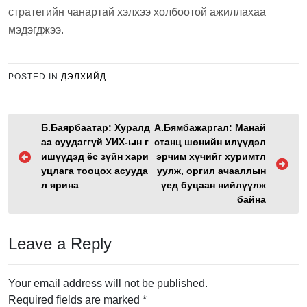
стратегийн чанартай хэлхээ холбоотой ажиллахаа
мэдэгджээ.
POSTED IN
ДЭЛХИЙД
P
Б.Баярбаатар: Хуралд
А.Бямбажаргал: Манай
аа суудаггүй УИХ-ын г
станц шөнийн илүүдэл
o
ишүүдэд ёс зүйн хари
эрчим хүчийг хуримтл
s
уцлага тооцох асууда
уулж, оргил ачааллын
л ярина
үед буцаан нийлүүлж
t
байна
n
a
Leave a Reply
v
i
Your email address will not be published.
g
Required fields are marked
*