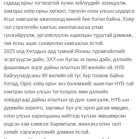
гадаад орны тогтвортой хүчин зүйлүүдийг зохицуулж,
хамтдаа хоёр орны хөгжил, тэрчлэн олон улсын шударга
ёсыг хамгаалж ажиллахад миний бие бэлэн байна. Хоёр
тал стратегийн хамтын ажиллагаагаа улам
гүнзгийрүүлж, үргэлжлүүлэн харилцан тууштай дэмжиж,
төв ёсны ашиг сонирхлоо хамгаалах ёстой.
2025 онд Хятадын ард түмний Японы түрэмгийллийг
эсэргүүцсэн дайн, ЗХУ-ын Аугаа эх орны дайн, дэлхийн
фашизмын эсрэг дайны ялалтын 80 жилийн ой, НҮБ
байгуулагдсаны 80 жилийн ой тус бүр тохиож байна.
Хятад, Орос хоёр орон энэ боломжийг ашиглан НҮБ-тай
хамтран олон улсын тогтолцоог, мөн дэлхийн
хоёрдугаар дайны ялалтын үр дүнг хамгаалж, НҮБ-ын
дүрмийн зорилго, зарчмыг бүх улс орон дагаж мөрдөх,
олон улсын харилцааны нийтээр хүлээн зөвшөөрсөн
үндсэн хэм хэмжээг баримталж, жинхэнэ олон талт
үзлийг хэрэгжүүлэхийг дэмжих ёстой.