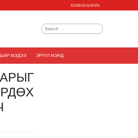
ХОЛБОО БАРИХ
Search
for:
ШАР МЭДЭЭ
ЭРҮҮЛ МЭНД
НАРЫГ
ӨРДӨХ
Ч