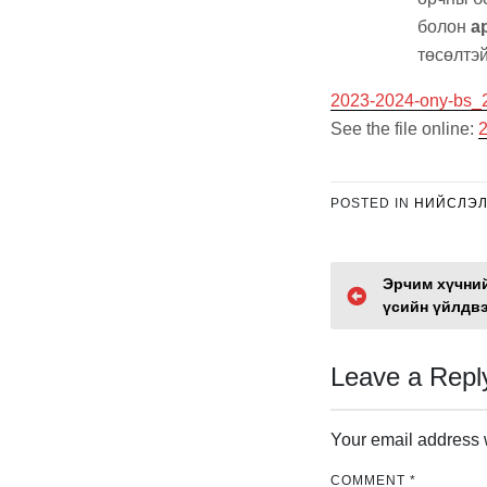
болон
a
төсөлтэй
2023-2024-ony-bs_
See the file online:
POSTED IN
НИЙСЛЭ
P
Эрчим хүчний
үсийн үйлдв
o
s
Leave a Repl
t
Your email address w
n
COMMENT
*