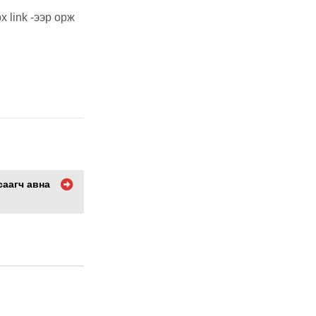
 link -ээр орж
саагч авна