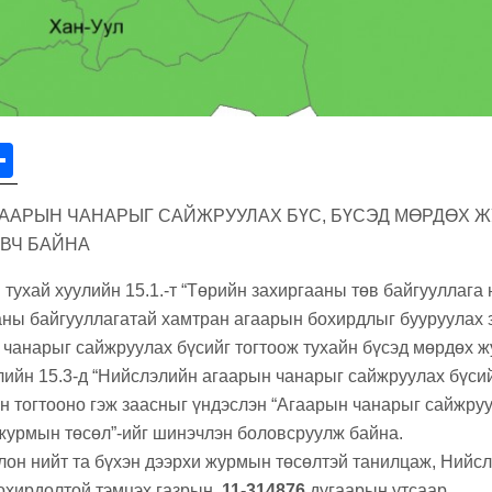
r
S
h
АГААРЫН ЧАНАРЫГ САЙЖРУУЛАХ БҮС, БҮСЭД МӨРДӨХ 
ar
ВЧ БАЙНА
e
тухай хуулийн 15.1.-т “Төрийн захиргааны төв байгууллага 
аны байгууллагатай хамтран агаарын бохирдлыг бууруулах 
 чанарыг сайжруулах бүсийг тогтоож тухайн бүсэд мөрдөх ж
лийн 15.3-д “Нийслэлийн агаарын чанарыг сайжруулах бүсий
н тогтооно гэж заасныг үндэслэн “Агаарын чанарыг сайжруу
журмын төсөл”-ийг шинэчлэн боловсруулж байна.
лон нийт та бүхэн дээрхи журмын төсөлтэй танилцаж, Нийсл
охирдолтой тэмцэх газрын
11-314876
дугаарын утсаар