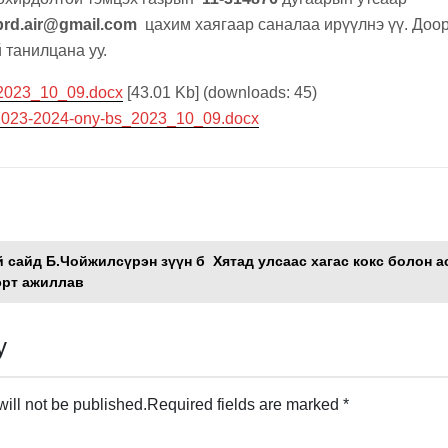
prd.air@gmail.com
цахим хаягаар саналаа ирүүлнэ үү. Доорх
 танилцана уу.
2023_10_09.docx
[43.01 Kb] (downloads: 45)
2023-2024-ony-bs_2023_10_09.docx
Л
 сайд Б.Чойжилсүрэн зүүн б
Хятад улсаас хагас кокс болон а
эрт ажиллав
y
ill not be published.
Required fields are marked
*