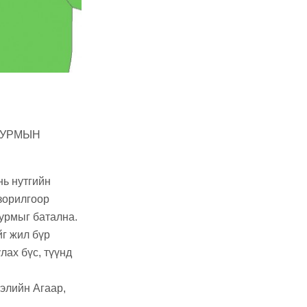
ЖУРМЫН
нь нутгийн
зорилгоор
урмыг батална.
г жил бүр
лах бүс, түүнд
элийн Агаар,