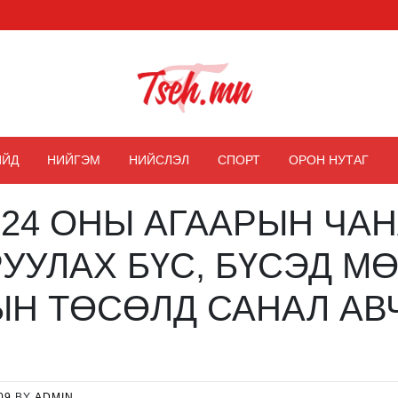
Цэх мэдээ
ИЙД
НИЙГЭМ
НИЙСЛЭЛ
СПОРТ
ОРОН НУТАГ
2024 ОНЫ АГААРЫН ЧА
УУЛАХ БҮС, БҮСЭД М
Н ТӨСӨЛД САНАЛ АВ
09
BY
ADMIN