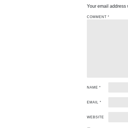
n
Your email address w
a
COMMENT
*
v
i
g
a
t
i
NAME
*
o
n
EMAIL
*
WEBSITE