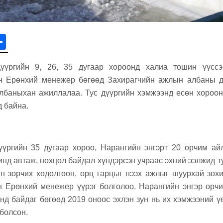
r
S
h
үүргийн 9, 26, 35 дугаар хороонд халиа тошин үүсс
ar
н Ерөнхий менежер бөгөөд Захирагчийн ажлын албаны да
e
албаныхан ажиллалаа. Тус дүүргийн хэмжээнд есөн хороо
д байна.
үргийн 35 дугаар хороо, Нарангийн энгэрт 20 орчим ай
нд автаж, нөхцөл байдал хүндэрсэн учраас эхний ээлжид 
н зорчих хөдөлгөөн, орц гарцыг нээх ажлыг шуурхай зох
 Ерөнхий менежер үүрэг болголоо. Нарангийн энгэр орч
нд байдаг бөгөөд 2019 оноос эхлэн зун нь их хэмжээний үе
болсон.