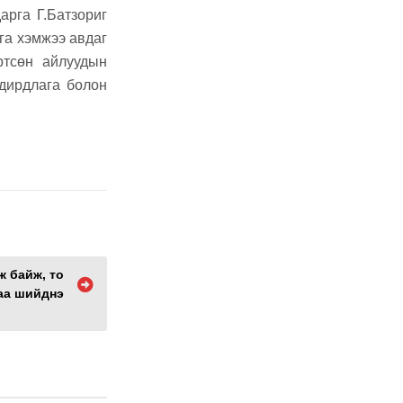
рга Г.Батзориг
га хэмжээ авдаг
ртсөн айлуудын
удирдлага болон
ж байж, то
аа шийднэ