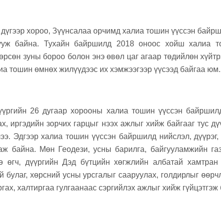
 дүгээр хороо, Зүүнсалаа орчимд халиа тошин үүссэн байрш
ууж байна. Тухайн байршилд 2018 оноос хойш халиа 
өрсөн зуны бороо болон энэ өвөл цаг агаар төдийлөн хүйтр
иа тошин өмнөх жилүүдээс их хэмжээгээр үүсээд байгаа юм.
үүргийн 26 дугаар хорооны халиа тошин үүссэн байршил
ах, иргэдийн зорчих гарцыг нээх ажлыг хийж байгааг тус д
ээ. Эдгээр халиа тошин үүссэн байршилд нийслэл, дүүрэг,
ж байна. Мөн Геодези, усны барилга, байгууламжийн га
өө өгч, дүүргийн Дэд бүтцийн хөгжлийн албатай хамтран
 булаг, хөрсний усны урсгалыг сааруулах, голдирлыг өөрчл
ргах, халтиргаа гулгаанаас сэргийлэх ажлыг хийж гүйцэтгэж