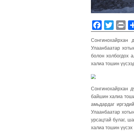
F
T
P
a
wi
in
Сонгинохайрхан д
c
tt
t
Улаанбаатар хоты
e
er
болон холбогдох 
b
халиа тошин үүсээ
o
o
Сонгинохайрхан дү
k
байшин халиа тоши
амьдардаг иргэдий
Улаанбаатар хотын
урсацтай булаг, ша
халиа тошин үүсэх 