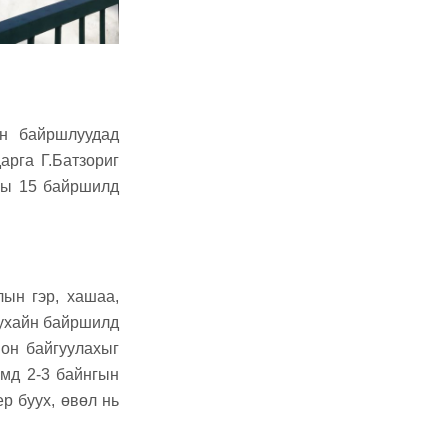
эн байршлуудад
рга Г.Батзориг
ны 15 байршилд
лын гэр, хашаа,
тухайн байршилд
ион байгуулахыг
имд 2-3 байнгын
р буух, өвөл нь