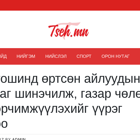
Цэх мэдээ
ИЙД
НИЙГЭМ
НИЙСЛЭЛ
СПОРТ
ОРОН НУТАГ
тошинд өртсөн айлууды
аг шинэчилж, газар чөл
эрчимжүүлэхийг үүрэг
оо
17
BY
ADMIN