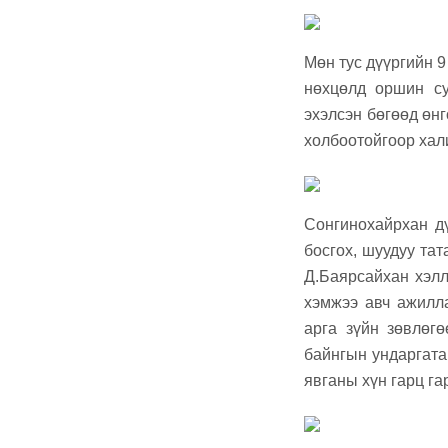
Мөн тус дүүргийн 9
нөхцөлд оршин с
эхэлсэн бөгөөд өнг
холбоотойгоор хал
Сонгинохайрхан д
босгох, шуудуу тат
Д.Баярсайхан хэлл
хэмжээ авч ажилла
арга зүйн зөвлөг
байнгын ундаргатай
явганы хүн гарц га