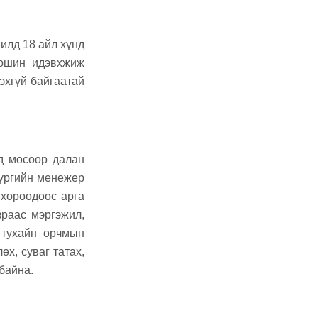
илд 18 айл хүнд
тошин идэвхжиж
эхгүй байгаатай
д мөсөөр далан
үүргийн менежер
 хороодоос арга
зраас мэргэжил,
 тухайн орчмын
өх, суваг татах,
 байна.