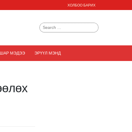
ХОЛБОО БАРИХ
Search
for:
ШАР МЭДЭЭ
ЭРҮҮЛ МЭНД
н
өөлөх