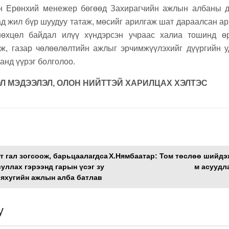
н Ерөнхий менежер бөгөөд Захирагчийн ажлын албаны да
д жил бүр шуудуу татаж, мөсийг арилгаж шат дараалсан ар
өхцөл байдал илүү хүндэрсэн учраас халиа тошинд ө
ж, газар чөлөөлөлтийн ажлыг эрчимжүүлэхийг дүүргийн 
анд үүрэг болголоо.
Л МЭДЭЭЛЭЛ, ОЛОН НИЙТТЭЙ ХАРИЛЦАХ ХЭЛТЭС
Л
т гал зогсоож, барьцаалагдса
Х.Нямбаатар: Том төслөө шийдэ
суллах гэрээнд гарын үсэг зу
м асуудл
яхугийн ажлын алба батлав
y