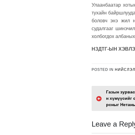
Улаанбаатар хоты
тухайн байршлууда
боловч энэ жил н
судалгааг шинэчил
холбогдох албаных
НЗДТГ-ЫН ХЭВЛЭ
POSTED IN
НИЙСЛЭ
P
Газын зурвас
н хүмүүсийг 
o
рсныг Нетань
s
Leave a Repl
t